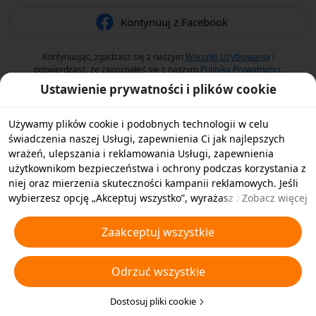
Kontynuuj z Facebook
Kontynuując, zgadzasz się z naszym
Warunki Użytkowania
i
potwierdzasz, że zapoznałeś się z naszym
Polityka Prywatności
.
Ustawienie prywatności i plików cookie
Używamy plików cookie i podobnych technologii w celu
świadczenia naszej Usługi, zapewnienia Ci jak najlepszych
wrażeń, ulepszania i reklamowania Usługi, zapewnienia
użytkownikom bezpieczeństwa i ochrony podczas korzystania z
niej oraz mierzenia skuteczności kampanii reklamowych. Jeśli
wybierzesz opcję „Akceptuj wszystko”, wyrażasz zgodę na
Zobacz więcej
przechowywanie przez nas i naszych partnerów plików cookie
oraz podobnych technologii na Twoim urządzeniu w celach
Zaakceptuj wszystkie
reklamowych. Możesz także wybrać opcję „Odrzucić wszystkie”,
aby odrzucić wszystkie nieistotne pliki cookie lub wybrać typy
Odrzuć wszystkie
plików cookie, które chcesz zaakceptować albo wyłączyć,
klikając opcję „Dostosuj pliki cookie” poniżej lub w dowolnej
chwili w ustawieniach prywatności. Aby uzyskać więcej
Dostosuj pliki cookie