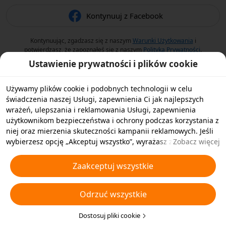
Kontynuuj z Facebook
Kontynuując, zgadzasz się z naszym
Warunki Użytkowania
i
potwierdzasz, że zapoznałeś się z naszym
Polityka Prywatności
.
Ustawienie prywatności i plików cookie
Używamy plików cookie i podobnych technologii w celu
świadczenia naszej Usługi, zapewnienia Ci jak najlepszych
wrażeń, ulepszania i reklamowania Usługi, zapewnienia
użytkownikom bezpieczeństwa i ochrony podczas korzystania z
niej oraz mierzenia skuteczności kampanii reklamowych. Jeśli
wybierzesz opcję „Akceptuj wszystko”, wyrażasz zgodę na
Zobacz więcej
przechowywanie przez nas i naszych partnerów plików cookie
oraz podobnych technologii na Twoim urządzeniu w celach
Zaakceptuj wszystkie
reklamowych. Możesz także wybrać opcję „Odrzucić wszystkie”,
aby odrzucić wszystkie nieistotne pliki cookie lub wybrać typy
Odrzuć wszystkie
plików cookie, które chcesz zaakceptować albo wyłączyć,
klikając opcję „Dostosuj pliki cookie” poniżej lub w dowolnej
chwili w ustawieniach prywatności. Aby uzyskać więcej
Dostosuj pliki cookie