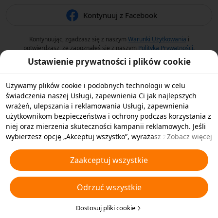
Kontynuuj z Facebook
Kontynuując, zgadzasz się z naszym
Warunki Użytkowania
i
potwierdzasz, że zapoznałeś się z naszym
Polityka Prywatności
.
Ustawienie prywatności i plików cookie
Używamy plików cookie i podobnych technologii w celu
świadczenia naszej Usługi, zapewnienia Ci jak najlepszych
wrażeń, ulepszania i reklamowania Usługi, zapewnienia
użytkownikom bezpieczeństwa i ochrony podczas korzystania z
niej oraz mierzenia skuteczności kampanii reklamowych. Jeśli
wybierzesz opcję „Akceptuj wszystko”, wyrażasz zgodę na
Zobacz więcej
przechowywanie przez nas i naszych partnerów plików cookie
oraz podobnych technologii na Twoim urządzeniu w celach
Zaakceptuj wszystkie
reklamowych. Możesz także wybrać opcję „Odrzucić wszystkie”,
aby odrzucić wszystkie nieistotne pliki cookie lub wybrać typy
Odrzuć wszystkie
plików cookie, które chcesz zaakceptować albo wyłączyć,
klikając opcję „Dostosuj pliki cookie” poniżej lub w dowolnej
chwili w ustawieniach prywatności. Aby uzyskać więcej
Dostosuj pliki cookie