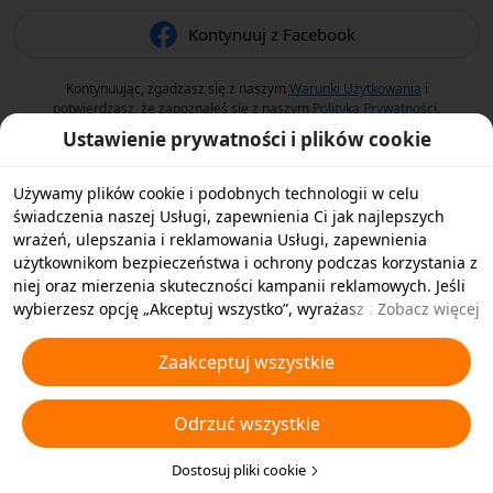
Kontynuuj z Facebook
Kontynuując, zgadzasz się z naszym
Warunki Użytkowania
i
potwierdzasz, że zapoznałeś się z naszym
Polityka Prywatności
.
Ustawienie prywatności i plików cookie
Używamy plików cookie i podobnych technologii w celu
świadczenia naszej Usługi, zapewnienia Ci jak najlepszych
wrażeń, ulepszania i reklamowania Usługi, zapewnienia
użytkownikom bezpieczeństwa i ochrony podczas korzystania z
niej oraz mierzenia skuteczności kampanii reklamowych. Jeśli
wybierzesz opcję „Akceptuj wszystko”, wyrażasz zgodę na
Zobacz więcej
przechowywanie przez nas i naszych partnerów plików cookie
oraz podobnych technologii na Twoim urządzeniu w celach
Zaakceptuj wszystkie
reklamowych. Możesz także wybrać opcję „Odrzucić wszystkie”,
aby odrzucić wszystkie nieistotne pliki cookie lub wybrać typy
Odrzuć wszystkie
plików cookie, które chcesz zaakceptować albo wyłączyć,
klikając opcję „Dostosuj pliki cookie” poniżej lub w dowolnej
chwili w ustawieniach prywatności. Aby uzyskać więcej
Dostosuj pliki cookie