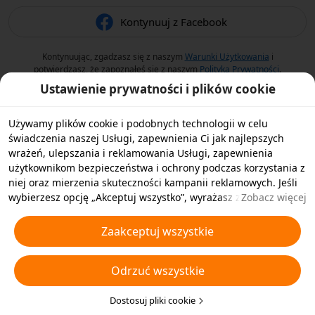
Kontynuuj z Facebook
Kontynuując, zgadzasz się z naszym
Warunki Użytkowania
i
potwierdzasz, że zapoznałeś się z naszym
Polityka Prywatności
.
Ustawienie prywatności i plików cookie
Używamy plików cookie i podobnych technologii w celu
świadczenia naszej Usługi, zapewnienia Ci jak najlepszych
wrażeń, ulepszania i reklamowania Usługi, zapewnienia
użytkownikom bezpieczeństwa i ochrony podczas korzystania z
niej oraz mierzenia skuteczności kampanii reklamowych. Jeśli
wybierzesz opcję „Akceptuj wszystko”, wyrażasz zgodę na
Zobacz więcej
przechowywanie przez nas i naszych partnerów plików cookie
oraz podobnych technologii na Twoim urządzeniu w celach
Zaakceptuj wszystkie
reklamowych. Możesz także wybrać opcję „Odrzucić wszystkie”,
aby odrzucić wszystkie nieistotne pliki cookie lub wybrać typy
Odrzuć wszystkie
plików cookie, które chcesz zaakceptować albo wyłączyć,
klikając opcję „Dostosuj pliki cookie” poniżej lub w dowolnej
chwili w ustawieniach prywatności. Aby uzyskać więcej
Dostosuj pliki cookie