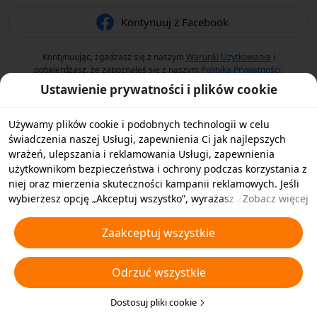
Kontynuuj z Facebook
Kontynuując, zgadzasz się z naszym
Warunki Użytkowania
i
potwierdzasz, że zapoznałeś się z naszym
Polityka Prywatności
.
Ustawienie prywatności i plików cookie
Używamy plików cookie i podobnych technologii w celu
świadczenia naszej Usługi, zapewnienia Ci jak najlepszych
wrażeń, ulepszania i reklamowania Usługi, zapewnienia
użytkownikom bezpieczeństwa i ochrony podczas korzystania z
niej oraz mierzenia skuteczności kampanii reklamowych. Jeśli
wybierzesz opcję „Akceptuj wszystko”, wyrażasz zgodę na
Zobacz więcej
przechowywanie przez nas i naszych partnerów plików cookie
oraz podobnych technologii na Twoim urządzeniu w celach
Zaakceptuj wszystkie
reklamowych. Możesz także wybrać opcję „Odrzucić wszystkie”,
aby odrzucić wszystkie nieistotne pliki cookie lub wybrać typy
Odrzuć wszystkie
plików cookie, które chcesz zaakceptować albo wyłączyć,
klikając opcję „Dostosuj pliki cookie” poniżej lub w dowolnej
chwili w ustawieniach prywatności. Aby uzyskać więcej
Dostosuj pliki cookie