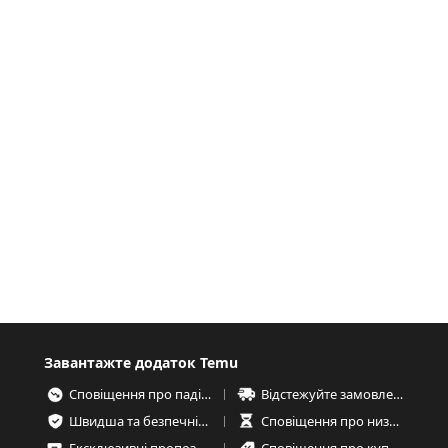
Завантажте додаток Temu
Сповіщення про падіння цін
Відстежуйте замовлення в будь-який час
Швидша та безпечніша оплата
Сповіщення про низькі запаси товарів