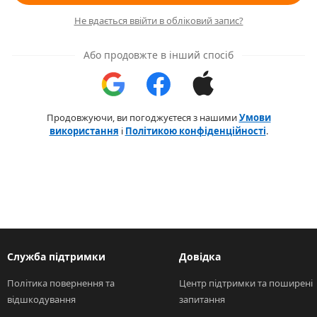
Не вдається ввійти в обліковий запис?
Або продовжте в інший спосіб
Продовжуючи, ви погоджуєтеся з нашими
Умови
використання
і
Політикою конфіденційності
.
Служба підтримки
Довідка
Політика повернення та 
Центр підтримки та поширені 
відшкодування
запитання