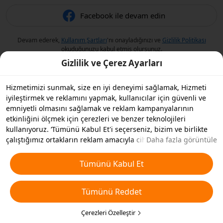
Facebook ile devam edin
Devam ederek,
Kullanım Şartları
'nı onayladığınızı ve
Gizlilik Politikası
okuduğunuzu kabul etmiş olursunuz.
Gizlilik ve Çerez Ayarları
Hizmetimizi sunmak, size en iyi deneyimi sağlamak, Hizmeti
iyileştirmek ve reklamını yapmak, kullanıcılar için güvenli ve
emniyetli olmasını sağlamak ve reklam kampanyalarının
etkinliğini ölçmek için çerezleri ve benzer teknolojileri
kullanıyoruz. ‘Tümünü Kabul Et'i seçerseniz, bizim ve birlikte
çalıştığımız ortakların reklam amacıyla cihazınızda çerezleri ve
Daha fazla görüntüle
benzer teknolojileri depolamasını kabul etmiş olursunuz.
Ayrıca, temel olmayan çerezlerin ’Tümünü Reddedebilir' veya
Tümünü Kabul Et
aşağıdaki ’Çerezleri Özelleştir'i tıklayarak veya gizlilik
ayarlarınızda istediğiniz zaman hangi çerez türlerini kabul
Tümünü Reddet
etmek veya devre dışı bırakmak istediğinizi seçebilirsiniz. Daha
fazla detay için
Çerezler ve Benzer Teknolojiler Politikamıza
bakın.
Çerezleri Özelleştir