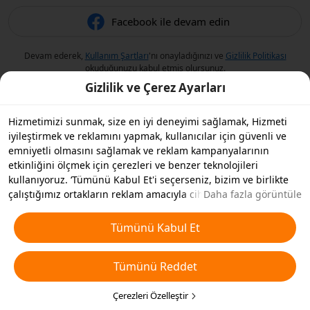
Facebook ile devam edin
Devam ederek,
Kullanım Şartları
'nı onayladığınızı ve
Gizlilik Politikası
okuduğunuzu kabul etmiş olursunuz.
Gizlilik ve Çerez Ayarları
Hizmetimizi sunmak, size en iyi deneyimi sağlamak, Hizmeti
iyileştirmek ve reklamını yapmak, kullanıcılar için güvenli ve
emniyetli olmasını sağlamak ve reklam kampanyalarının
etkinliğini ölçmek için çerezleri ve benzer teknolojileri
kullanıyoruz. ‘Tümünü Kabul Et'i seçerseniz, bizim ve birlikte
çalıştığımız ortakların reklam amacıyla cihazınızda çerezleri ve
Daha fazla görüntüle
benzer teknolojileri depolamasını kabul etmiş olursunuz.
Ayrıca, temel olmayan çerezlerin ’Tümünü Reddedebilir' veya
Tümünü Kabul Et
aşağıdaki ’Çerezleri Özelleştir'i tıklayarak veya gizlilik
ayarlarınızda istediğiniz zaman hangi çerez türlerini kabul
Tümünü Reddet
etmek veya devre dışı bırakmak istediğinizi seçebilirsiniz. Daha
fazla detay için
Çerezler ve Benzer Teknolojiler Politikamıza
bakın.
Çerezleri Özelleştir