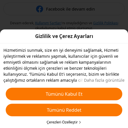
Facebook ile devam edin
Devam ederek,
Kullanım Şartları
'nı onayladığınızı ve
Gizlilik Politikası
okuduğunuzu kabul etmiş olursunuz.
Gizlilik ve Çerez Ayarları
Hizmetimizi sunmak, size en iyi deneyimi sağlamak, Hizmeti
iyileştirmek ve reklamını yapmak, kullanıcılar için güvenli ve
emniyetli olmasını sağlamak ve reklam kampanyalarının
etkinliğini ölçmek için çerezleri ve benzer teknolojileri
kullanıyoruz. ‘Tümünü Kabul Et'i seçerseniz, bizim ve birlikte
çalıştığımız ortakların reklam amacıyla cihazınızda çerezleri ve
Daha fazla görüntüle
benzer teknolojileri depolamasını kabul etmiş olursunuz.
Ayrıca, temel olmayan çerezlerin ’Tümünü Reddedebilir' veya
Tümünü Kabul Et
aşağıdaki ’Çerezleri Özelleştir'i tıklayarak veya gizlilik
ayarlarınızda istediğiniz zaman hangi çerez türlerini kabul
Tümünü Reddet
etmek veya devre dışı bırakmak istediğinizi seçebilirsiniz. Daha
fazla detay için
Çerezler ve Benzer Teknolojiler Politikamıza
bakın.
Çerezleri Özelleştir