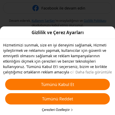
Facebook ile devam edin
Devam ederek,
Kullanım Şartları
'nı onayladığınızı ve
Gizlilik Politikası
okuduğunuzu kabul etmiş olursunuz.
Gizlilik ve Çerez Ayarları
Hizmetimizi sunmak, size en iyi deneyimi sağlamak, Hizmeti
iyileştirmek ve reklamını yapmak, kullanıcılar için güvenli ve
emniyetli olmasını sağlamak ve reklam kampanyalarının
etkinliğini ölçmek için çerezleri ve benzer teknolojileri
kullanıyoruz. ‘Tümünü Kabul Et'i seçerseniz, bizim ve birlikte
çalıştığımız ortakların reklam amacıyla cihazınızda çerezleri ve
Daha fazla görüntüle
benzer teknolojileri depolamasını kabul etmiş olursunuz.
Ayrıca, temel olmayan çerezlerin ’Tümünü Reddedebilir' veya
Tümünü Kabul Et
aşağıdaki ’Çerezleri Özelleştir'i tıklayarak veya gizlilik
ayarlarınızda istediğiniz zaman hangi çerez türlerini kabul
Tümünü Reddet
etmek veya devre dışı bırakmak istediğinizi seçebilirsiniz. Daha
fazla detay için
Çerezler ve Benzer Teknolojiler Politikamıza
bakın.
Çerezleri Özelleştir