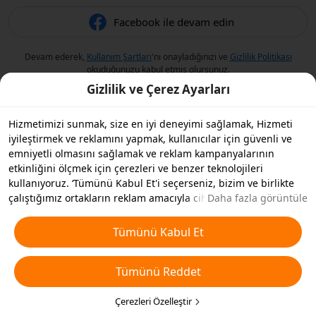
Facebook ile devam edin
Devam ederek,
Kullanım Şartları
'nı onayladığınızı ve
Gizlilik Politikası
okuduğunuzu kabul etmiş olursunuz.
Gizlilik ve Çerez Ayarları
Hizmetimizi sunmak, size en iyi deneyimi sağlamak, Hizmeti
iyileştirmek ve reklamını yapmak, kullanıcılar için güvenli ve
emniyetli olmasını sağlamak ve reklam kampanyalarının
etkinliğini ölçmek için çerezleri ve benzer teknolojileri
kullanıyoruz. ‘Tümünü Kabul Et'i seçerseniz, bizim ve birlikte
çalıştığımız ortakların reklam amacıyla cihazınızda çerezleri ve
Daha fazla görüntüle
benzer teknolojileri depolamasını kabul etmiş olursunuz.
Ayrıca, temel olmayan çerezlerin ’Tümünü Reddedebilir' veya
Tümünü Kabul Et
aşağıdaki ’Çerezleri Özelleştir'i tıklayarak veya gizlilik
ayarlarınızda istediğiniz zaman hangi çerez türlerini kabul
Tümünü Reddet
etmek veya devre dışı bırakmak istediğinizi seçebilirsiniz. Daha
fazla detay için
Çerezler ve Benzer Teknolojiler Politikamıza
bakın.
Çerezleri Özelleştir