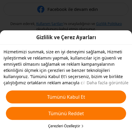
Facebook ile devam edin
Devam ederek,
Kullanım Şartları
'nı onayladığınızı ve
Gizlilik Politikası
okuduğunuzu kabul etmiş olursunuz.
Gizlilik ve Çerez Ayarları
Hizmetimizi sunmak, size en iyi deneyimi sağlamak, Hizmeti
iyileştirmek ve reklamını yapmak, kullanıcılar için güvenli ve
emniyetli olmasını sağlamak ve reklam kampanyalarının
etkinliğini ölçmek için çerezleri ve benzer teknolojileri
kullanıyoruz. ‘Tümünü Kabul Et'i seçerseniz, bizim ve birlikte
çalıştığımız ortakların reklam amacıyla cihazınızda çerezleri ve
Daha fazla görüntüle
benzer teknolojileri depolamasını kabul etmiş olursunuz.
Ayrıca, temel olmayan çerezlerin ’Tümünü Reddedebilir' veya
Tümünü Kabul Et
aşağıdaki ’Çerezleri Özelleştir'i tıklayarak veya gizlilik
ayarlarınızda istediğiniz zaman hangi çerez türlerini kabul
Tümünü Reddet
etmek veya devre dışı bırakmak istediğinizi seçebilirsiniz. Daha
fazla detay için
Çerezler ve Benzer Teknolojiler Politikamıza
bakın.
Çerezleri Özelleştir