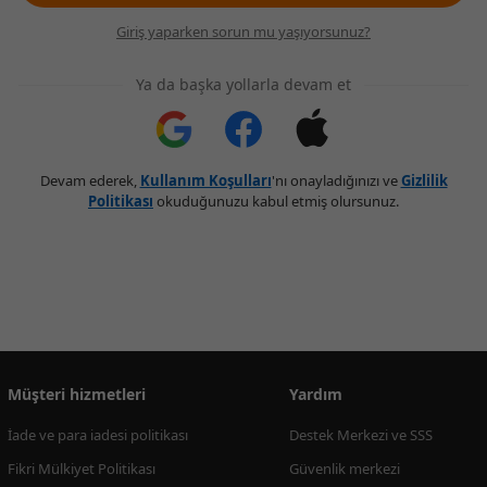
Giriş yaparken sorun mu yaşıyorsunuz?
Ya da başka yollarla devam et
Devam ederek,
Kullanım Koşulları
'nı onayladığınızı ve
Gizlilik
Politikası
okuduğunuzu kabul etmiş olursunuz.
Müşteri hizmetleri
Yardım
İade ve para iadesi politikası
Destek Merkezi ve SSS
Fikri Mülkiyet Politikası
Güvenlik merkezi