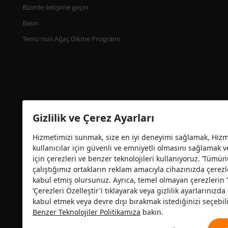
Bizimle iletişime geçin
Basın
Temu'nun Ağaç Dikme Programı
Gizlilik ve Çerez Ayarları
Hizmetimizi sunmak, size en iyi deneyimi sağlamak, Hizme
kullanıcılar için güvenli ve emniyetli olmasını sağlamak 
için çerezleri ve benzer teknolojileri kullanıyoruz. ‘Tümün
çalıştığımız ortakların reklam amacıyla cihazınızda çerezl
Güvenlik sertifikası
kabul etmiş olursunuz. Ayrıca, temel olmayan çerezlerin
’Çerezleri Özelleştir'i tıklayarak veya gizlilik ayarlarınız
kabul etmek veya devre dışı bırakmak istediğinizi seçebili
Benzer Teknolojiler Politikamıza
bakın.