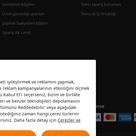
Gönderim bilgileri
Temu sipariş koruması
Ürün güvenliği uyarıları
Temu ile İş Ortaklığı
Şüpheli faaliyetleri bildirin
Sipariş Alt Limiti
ti iyileştirmek ve reklamını yapmak,
ve reklam kampanyalarının etkinliğini ölçmek
ü Kabul Et'i seçerseniz, bizim ve birlikte
eri ve benzer teknolojileri depolamasını
Kabul ediyoruz
 ’Tümünü Reddedebilir' veya aşağıdaki
da istediğiniz zaman hangi çerez türlerini
rsiniz. Daha fazla detay için
Çerezler ve