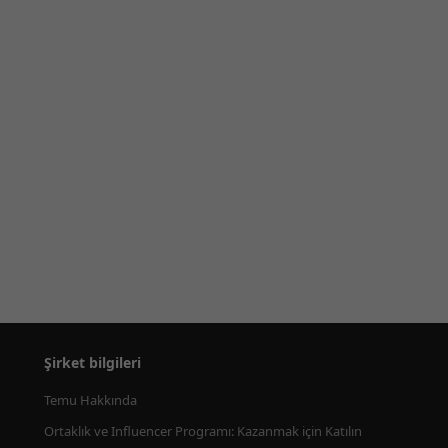
Şirket bilgileri
Temu Hakkında
Ortaklık ve Influencer Programı: Kazanmak için Katılın