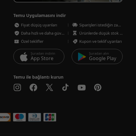
Temu Uygulamasını indir
Fiyat düşüş uyarıları
Siparişleri istediğin zaman takip et
Daha hızlı ve daha güvenli ödeme
Ürünlerde düşük stok uyarıları
Özel teklifler
Kupon ve teklif uyarıları
Şuradan indirin
Şuradan alın
App Store
Google Play
Temu ile bağlantı kurun