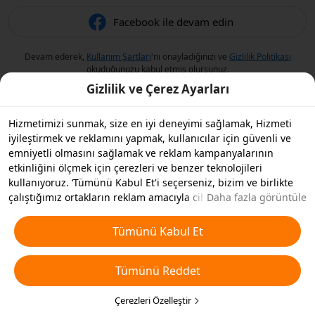
Facebook ile devam edin
Devam ederek,
Kullanım Şartları
'nı onayladığınızı ve
Gizlilik Politikası
okuduğunuzu kabul etmiş olursunuz.
Gizlilik ve Çerez Ayarları
Hizmetimizi sunmak, size en iyi deneyimi sağlamak, Hizmeti
iyileştirmek ve reklamını yapmak, kullanıcılar için güvenli ve
emniyetli olmasını sağlamak ve reklam kampanyalarının
etkinliğini ölçmek için çerezleri ve benzer teknolojileri
kullanıyoruz. ‘Tümünü Kabul Et'i seçerseniz, bizim ve birlikte
çalıştığımız ortakların reklam amacıyla cihazınızda çerezleri ve
Daha fazla görüntüle
benzer teknolojileri depolamasını kabul etmiş olursunuz.
Ayrıca, temel olmayan çerezlerin ’Tümünü Reddedebilir' veya
Tümünü Kabul Et
aşağıdaki ’Çerezleri Özelleştir'i tıklayarak veya gizlilik
ayarlarınızda istediğiniz zaman hangi çerez türlerini kabul
Tümünü Reddet
etmek veya devre dışı bırakmak istediğinizi seçebilirsiniz. Daha
fazla detay için
Çerezler ve Benzer Teknolojiler Politikamıza
bakın.
Çerezleri Özelleştir