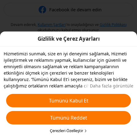
Facebook ile devam edin
Devam ederek,
Kullanım Şartları
'nı onayladığınızı ve
Gizlilik Politikası
okuduğunuzu kabul etmiş olursunuz.
Gizlilik ve Çerez Ayarları
Hizmetimizi sunmak, size en iyi deneyimi sağlamak, Hizmeti
iyileştirmek ve reklamını yapmak, kullanıcılar için güvenli ve
emniyetli olmasını sağlamak ve reklam kampanyalarının
etkinliğini ölçmek için çerezleri ve benzer teknolojileri
kullanıyoruz. ‘Tümünü Kabul Et'i seçerseniz, bizim ve birlikte
çalıştığımız ortakların reklam amacıyla cihazınızda çerezleri ve
Daha fazla görüntüle
benzer teknolojileri depolamasını kabul etmiş olursunuz.
Ayrıca, temel olmayan çerezlerin ’Tümünü Reddedebilir' veya
Tümünü Kabul Et
aşağıdaki ’Çerezleri Özelleştir'i tıklayarak veya gizlilik
ayarlarınızda istediğiniz zaman hangi çerez türlerini kabul
Tümünü Reddet
etmek veya devre dışı bırakmak istediğinizi seçebilirsiniz. Daha
fazla detay için
Çerezler ve Benzer Teknolojiler Politikamıza
bakın.
Çerezleri Özelleştir