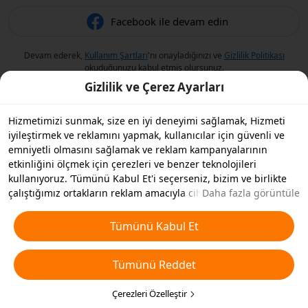
Facebook ile devam edin
Devam ederek,
Kullanım Şartları
'nı onayladığınızı ve
Gizlilik Politikası
okuduğunuzu kabul etmiş olursunuz.
Gizlilik ve Çerez Ayarları
Hizmetimizi sunmak, size en iyi deneyimi sağlamak, Hizmeti
iyileştirmek ve reklamını yapmak, kullanıcılar için güvenli ve
emniyetli olmasını sağlamak ve reklam kampanyalarının
etkinliğini ölçmek için çerezleri ve benzer teknolojileri
kullanıyoruz. ‘Tümünü Kabul Et'i seçerseniz, bizim ve birlikte
çalıştığımız ortakların reklam amacıyla cihazınızda çerezleri ve
Daha fazla görüntüle
benzer teknolojileri depolamasını kabul etmiş olursunuz.
Ayrıca, temel olmayan çerezlerin ’Tümünü Reddedebilir' veya
Tümünü Kabul Et
aşağıdaki ’Çerezleri Özelleştir'i tıklayarak veya gizlilik
ayarlarınızda istediğiniz zaman hangi çerez türlerini kabul
Tümünü Reddet
etmek veya devre dışı bırakmak istediğinizi seçebilirsiniz. Daha
fazla detay için
Çerezler ve Benzer Teknolojiler Politikamıza
bakın.
Çerezleri Özelleştir