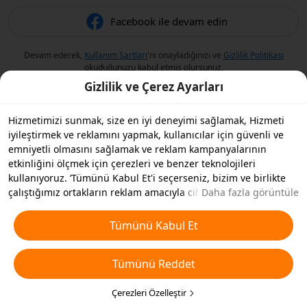
Facebook ile devam edin
Devam ederek,
Kullanım Şartları
'nı onayladığınızı ve
Gizlilik Politikası
okuduğunuzu kabul etmiş olursunuz.
Gizlilik ve Çerez Ayarları
Hizmetimizi sunmak, size en iyi deneyimi sağlamak, Hizmeti
iyileştirmek ve reklamını yapmak, kullanıcılar için güvenli ve
emniyetli olmasını sağlamak ve reklam kampanyalarının
etkinliğini ölçmek için çerezleri ve benzer teknolojileri
kullanıyoruz. ‘Tümünü Kabul Et'i seçerseniz, bizim ve birlikte
çalıştığımız ortakların reklam amacıyla cihazınızda çerezleri ve
Daha fazla görüntüle
benzer teknolojileri depolamasını kabul etmiş olursunuz.
Ayrıca, temel olmayan çerezlerin ’Tümünü Reddedebilir' veya
Tümünü Kabul Et
aşağıdaki ’Çerezleri Özelleştir'i tıklayarak veya gizlilik
ayarlarınızda istediğiniz zaman hangi çerez türlerini kabul
Tümünü Reddet
etmek veya devre dışı bırakmak istediğinizi seçebilirsiniz. Daha
fazla detay için
Çerezler ve Benzer Teknolojiler Politikamıza
bakın.
Çerezleri Özelleştir