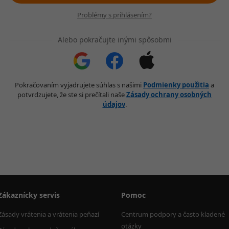
Problémy s prihlásením?
Alebo pokračujte inými spôsobmi
Pokračovaním vyjadrujete súhlas s našimi
Podmienky použitia
a
potvrdzujete, že ste si prečítali naše
Zásady ochrany osobných
údajov
.
Zákaznícky servis
Pomoc
Zásady vrátenia a vrátenia peňazí
Centrum podpory a často kladené 
otázky