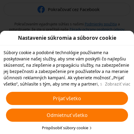
Pokračovať cez Facebook
Pokračovaním vyjadrujete súhlas s našimi
Podmienky použitia
a
potvrdzujete, že ste si prečítali naše
Zásady ochrany osobných údajov
.
Nastavenie súkromia a súborov cookie
Súbory cookie a podobné technológie používame na
poskytovanie našej služby, aby sme vám poskytli čo najlepšiu
skúsenosť, na zlepšenie a propagáciu služby, na zabezpečenie
jej bezpečnosti a zabezpečenie pre používateľov a na meranie
účinnosti reklamných kampaní. Ak vyberiete možnosť „Prijať
všetko“, súhlasíte s tým, aby sme my a partneri, s ktorými
Zobraziť viac
spolupracujeme, ukladali súbory cookie a podobné
technológie vo vašom zariadení na reklamné účely. Môžete tiež
Prijať všetko
zvoliť možnosť „Odmietnuť všetky“ nedôležité súbory cookie
alebo vybrať, ktoré typy súborov cookie chcete prijať alebo
Odmietnuť všetko
zakázať, kliknutím na tlačidlo „Prispôsobiť súbory cookie“ nižšie
alebo kedykoľvek v nastaveniach ochrany osobných údajov.
Viac informácií nájdete v našich
Prispôsobiť súbory cookie
Pravidlách týkajúcich sa