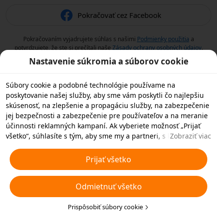
Pokračovať cez Facebook
Pokračovaním vyjadrujete súhlas s našimi
Podmienky použitia
a
potvrdzujete, že ste si prečítali naše
Zásady ochrany osobných údajov
.
Nastavenie súkromia a súborov cookie
Súbory cookie a podobné technológie používame na
poskytovanie našej služby, aby sme vám poskytli čo najlepšiu
skúsenosť, na zlepšenie a propagáciu služby, na zabezpečenie
jej bezpečnosti a zabezpečenie pre používateľov a na meranie
účinnosti reklamných kampaní. Ak vyberiete možnosť „Prijať
všetko“, súhlasíte s tým, aby sme my a partneri, s ktorými
Zobraziť viac
spolupracujeme, ukladali súbory cookie a podobné
technológie vo vašom zariadení na reklamné účely. Môžete tiež
Prijať všetko
zvoliť možnosť „Odmietnuť všetky“ nedôležité súbory cookie
alebo vybrať, ktoré typy súborov cookie chcete prijať alebo
Odmietnuť všetko
zakázať, kliknutím na tlačidlo „Prispôsobiť súbory cookie“ nižšie
alebo kedykoľvek v nastaveniach ochrany osobných údajov.
Viac informácií nájdete v našich
Prispôsobiť súbory cookie
Pravidlách týkajúcich sa