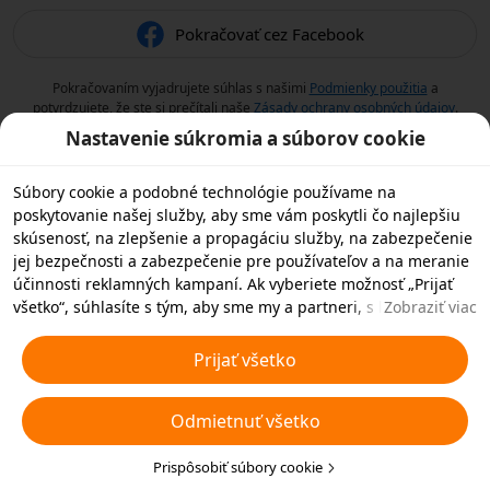
Pokračovať cez Facebook
Pokračovaním vyjadrujete súhlas s našimi
Podmienky použitia
a
potvrdzujete, že ste si prečítali naše
Zásady ochrany osobných údajov
.
Nastavenie súkromia a súborov cookie
Súbory cookie a podobné technológie používame na
poskytovanie našej služby, aby sme vám poskytli čo najlepšiu
skúsenosť, na zlepšenie a propagáciu služby, na zabezpečenie
jej bezpečnosti a zabezpečenie pre používateľov a na meranie
účinnosti reklamných kampaní. Ak vyberiete možnosť „Prijať
všetko“, súhlasíte s tým, aby sme my a partneri, s ktorými
Zobraziť viac
spolupracujeme, ukladali súbory cookie a podobné
technológie vo vašom zariadení na reklamné účely. Môžete tiež
Prijať všetko
zvoliť možnosť „Odmietnuť všetky“ nedôležité súbory cookie
alebo vybrať, ktoré typy súborov cookie chcete prijať alebo
Odmietnuť všetko
zakázať, kliknutím na tlačidlo „Prispôsobiť súbory cookie“ nižšie
alebo kedykoľvek v nastaveniach ochrany osobných údajov.
Viac informácií nájdete v našich
Prispôsobiť súbory cookie
Pravidlách týkajúcich sa