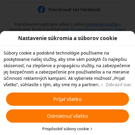
Pokračovať cez Facebook
Pokračovaním vyjadrujete súhlas s našimi
Podmienky použitia
a
potvrdzujete, že ste si prečítali naše
Zásady ochrany osobných údajov
.
Nastavenie súkromia a súborov cookie
Súbory cookie a podobné technológie používame na
poskytovanie našej služby, aby sme vám poskytli čo najlepšiu
skúsenosť, na zlepšenie a propagáciu služby, na zabezpečenie
jej bezpečnosti a zabezpečenie pre používateľov a na meranie
účinnosti reklamných kampaní. Ak vyberiete možnosť „Prijať
všetko“, súhlasíte s tým, aby sme my a partneri, s ktorými
Zobraziť viac
spolupracujeme, ukladali súbory cookie a podobné
technológie vo vašom zariadení na reklamné účely. Môžete tiež
Prijať všetko
zvoliť možnosť „Odmietnuť všetky“ nedôležité súbory cookie
alebo vybrať, ktoré typy súborov cookie chcete prijať alebo
Odmietnuť všetko
zakázať, kliknutím na tlačidlo „Prispôsobiť súbory cookie“ nižšie
alebo kedykoľvek v nastaveniach ochrany osobných údajov.
Viac informácií nájdete v našich
Prispôsobiť súbory cookie
Pravidlách týkajúcich sa