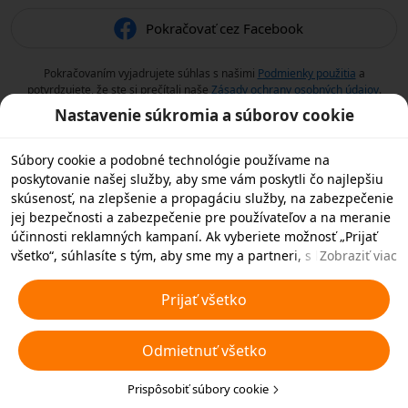
Pokračovať cez Facebook
Pokračovaním vyjadrujete súhlas s našimi
Podmienky použitia
a
potvrdzujete, že ste si prečítali naše
Zásady ochrany osobných údajov
.
Nastavenie súkromia a súborov cookie
Súbory cookie a podobné technológie používame na
poskytovanie našej služby, aby sme vám poskytli čo najlepšiu
skúsenosť, na zlepšenie a propagáciu služby, na zabezpečenie
jej bezpečnosti a zabezpečenie pre používateľov a na meranie
účinnosti reklamných kampaní. Ak vyberiete možnosť „Prijať
všetko“, súhlasíte s tým, aby sme my a partneri, s ktorými
Zobraziť viac
spolupracujeme, ukladali súbory cookie a podobné
technológie vo vašom zariadení na reklamné účely. Môžete tiež
Prijať všetko
zvoliť možnosť „Odmietnuť všetky“ nedôležité súbory cookie
alebo vybrať, ktoré typy súborov cookie chcete prijať alebo
Odmietnuť všetko
zakázať, kliknutím na tlačidlo „Prispôsobiť súbory cookie“ nižšie
alebo kedykoľvek v nastaveniach ochrany osobných údajov.
Viac informácií nájdete v našich
Prispôsobiť súbory cookie
Pravidlách týkajúcich sa