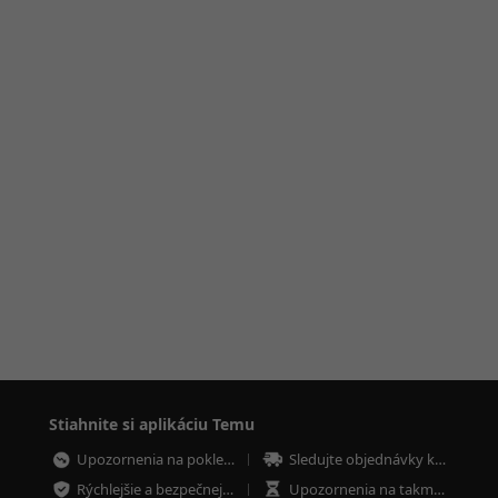
Stiahnite si aplikáciu Temu
Upozornenia na poklesy cien
Sledujte objednávky kdekoľvek
Rýchlejšie a bezpečnejšie platby
Upozornenia na takmer vypredané položky