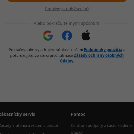
Problémy s prihlásením?
Alebo pokračujte inými spôsobmi
Pokračovaním vyjadrujete súhlas s našimi
Podmienky použitia
a
potvrdzujete, že ste si prečítali naše
Zásady ochrany osobných
údajov
.
Zákaznícky servis
Pomoc
Zásady vrátenia a vrátenia peňazí
Centrum podpory a často kladené 
otázky