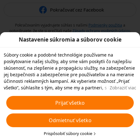
Pokračovať cez Facebook
Pokračovaním vyjadrujete súhlas s našimi
Podmienky použitia
a
potvrdzujete, že ste si prečítali naše
Zásady ochrany osobných údajov
.
Nastavenie súkromia a súborov cookie
Súbory cookie a podobné technológie používame na
poskytovanie našej služby, aby sme vám poskytli čo najlepšiu
skúsenosť, na zlepšenie a propagáciu služby, na zabezpečenie
jej bezpečnosti a zabezpečenie pre používateľov a na meranie
účinnosti reklamných kampaní. Ak vyberiete možnosť „Prijať
všetko“, súhlasíte s tým, aby sme my a partneri, s ktorými
Zobraziť viac
spolupracujeme, ukladali súbory cookie a podobné
technológie vo vašom zariadení na reklamné účely. Môžete tiež
Prijať všetko
zvoliť možnosť „Odmietnuť všetky“ nedôležité súbory cookie
alebo vybrať, ktoré typy súborov cookie chcete prijať alebo
Odmietnuť všetko
zakázať, kliknutím na tlačidlo „Prispôsobiť súbory cookie“ nižšie
alebo kedykoľvek v nastaveniach ochrany osobných údajov.
Viac informácií nájdete v našich
Prispôsobiť súbory cookie
Pravidlách týkajúcich sa