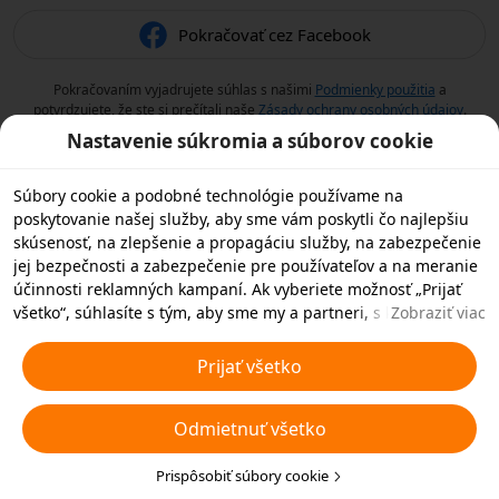
Pokračovať cez Facebook
Pokračovaním vyjadrujete súhlas s našimi
Podmienky použitia
a
potvrdzujete, že ste si prečítali naše
Zásady ochrany osobných údajov
.
Nastavenie súkromia a súborov cookie
Súbory cookie a podobné technológie používame na
poskytovanie našej služby, aby sme vám poskytli čo najlepšiu
skúsenosť, na zlepšenie a propagáciu služby, na zabezpečenie
jej bezpečnosti a zabezpečenie pre používateľov a na meranie
účinnosti reklamných kampaní. Ak vyberiete možnosť „Prijať
všetko“, súhlasíte s tým, aby sme my a partneri, s ktorými
Zobraziť viac
spolupracujeme, ukladali súbory cookie a podobné
technológie vo vašom zariadení na reklamné účely. Môžete tiež
Prijať všetko
zvoliť možnosť „Odmietnuť všetky“ nedôležité súbory cookie
alebo vybrať, ktoré typy súborov cookie chcete prijať alebo
Odmietnuť všetko
zakázať, kliknutím na tlačidlo „Prispôsobiť súbory cookie“ nižšie
alebo kedykoľvek v nastaveniach ochrany osobných údajov.
Viac informácií nájdete v našich
Prispôsobiť súbory cookie
Pravidlách týkajúcich sa