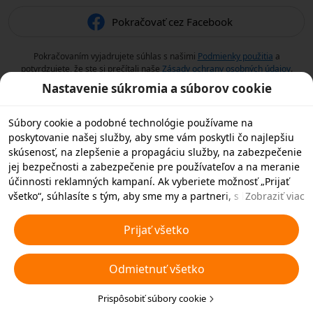
Pokračovať cez Facebook
Pokračovaním vyjadrujete súhlas s našimi
Podmienky použitia
a
potvrdzujete, že ste si prečítali naše
Zásady ochrany osobných údajov
.
Nastavenie súkromia a súborov cookie
Súbory cookie a podobné technológie používame na
poskytovanie našej služby, aby sme vám poskytli čo najlepšiu
skúsenosť, na zlepšenie a propagáciu služby, na zabezpečenie
jej bezpečnosti a zabezpečenie pre používateľov a na meranie
účinnosti reklamných kampaní. Ak vyberiete možnosť „Prijať
všetko“, súhlasíte s tým, aby sme my a partneri, s ktorými
Zobraziť viac
spolupracujeme, ukladali súbory cookie a podobné
technológie vo vašom zariadení na reklamné účely. Môžete tiež
Prijať všetko
zvoliť možnosť „Odmietnuť všetky“ nedôležité súbory cookie
alebo vybrať, ktoré typy súborov cookie chcete prijať alebo
Odmietnuť všetko
zakázať, kliknutím na tlačidlo „Prispôsobiť súbory cookie“ nižšie
alebo kedykoľvek v nastaveniach ochrany osobných údajov.
Viac informácií nájdete v našich
Prispôsobiť súbory cookie
Pravidlách týkajúcich sa