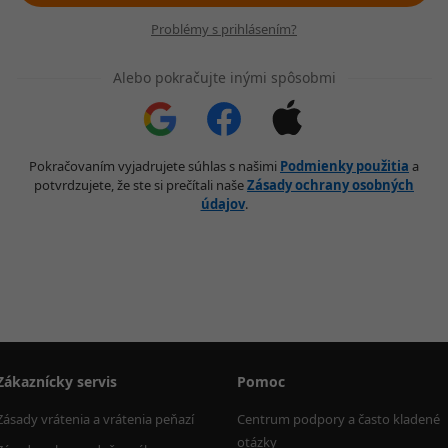
Problémy s prihlásením?
Alebo pokračujte inými spôsobmi
Pokračovaním vyjadrujete súhlas s našimi
Podmienky použitia
a
potvrdzujete, že ste si prečítali naše
Zásady ochrany osobných
údajov
.
Zákaznícky servis
Pomoc
Zásady vrátenia a vrátenia peňazí
Centrum podpory a často kladené 
otázky