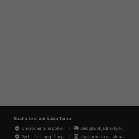
Stiahnite si aplikáciu Temu
Upozornenia na poklesy cien
Sledujte objednávky kdekoľvek
Rýchlejšie a bezpečnejšie platby
Upozornenia na takmer vypredané položky