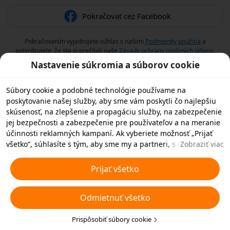
Pokračovať cez Facebook
Pokračovaním vyjadrujete súhlas s našimi
Podmienky použitia
a
potvrdzujete, že ste si prečítali naše
Zásady ochrany osobných údajov
.
Nastavenie súkromia a súborov cookie
Súbory cookie a podobné technológie používame na
poskytovanie našej služby, aby sme vám poskytli čo najlepšiu
skúsenosť, na zlepšenie a propagáciu služby, na zabezpečenie
jej bezpečnosti a zabezpečenie pre používateľov a na meranie
účinnosti reklamných kampaní. Ak vyberiete možnosť „Prijať
všetko“, súhlasíte s tým, aby sme my a partneri, s ktorými
Zobraziť viac
spolupracujeme, ukladali súbory cookie a podobné
technológie vo vašom zariadení na reklamné účely. Môžete tiež
Prijať všetko
zvoliť možnosť „Odmietnuť všetky“ nedôležité súbory cookie
alebo vybrať, ktoré typy súborov cookie chcete prijať alebo
Odmietnuť všetko
zakázať, kliknutím na tlačidlo „Prispôsobiť súbory cookie“ nižšie
alebo kedykoľvek v nastaveniach ochrany osobných údajov.
Viac informácií nájdete v našich
Prispôsobiť súbory cookie
Pravidlách týkajúcich sa