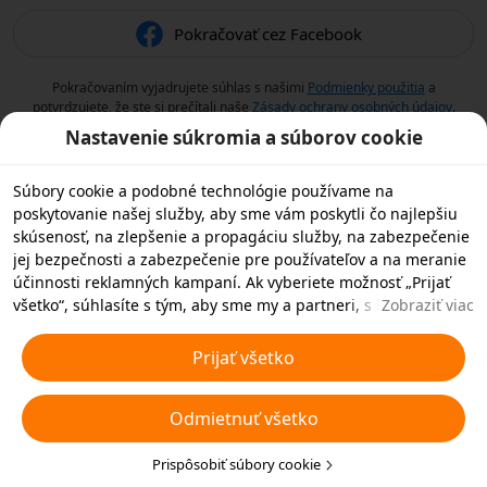
Pokračovať cez Facebook
Pokračovaním vyjadrujete súhlas s našimi
Podmienky použitia
a
potvrdzujete, že ste si prečítali naše
Zásady ochrany osobných údajov
.
Nastavenie súkromia a súborov cookie
Súbory cookie a podobné technológie používame na
poskytovanie našej služby, aby sme vám poskytli čo najlepšiu
skúsenosť, na zlepšenie a propagáciu služby, na zabezpečenie
jej bezpečnosti a zabezpečenie pre používateľov a na meranie
účinnosti reklamných kampaní. Ak vyberiete možnosť „Prijať
všetko“, súhlasíte s tým, aby sme my a partneri, s ktorými
Zobraziť viac
spolupracujeme, ukladali súbory cookie a podobné
technológie vo vašom zariadení na reklamné účely. Môžete tiež
Prijať všetko
zvoliť možnosť „Odmietnuť všetky“ nedôležité súbory cookie
alebo vybrať, ktoré typy súborov cookie chcete prijať alebo
Odmietnuť všetko
zakázať, kliknutím na tlačidlo „Prispôsobiť súbory cookie“ nižšie
alebo kedykoľvek v nastaveniach ochrany osobných údajov.
Viac informácií nájdete v našich
Prispôsobiť súbory cookie
Pravidlách týkajúcich sa