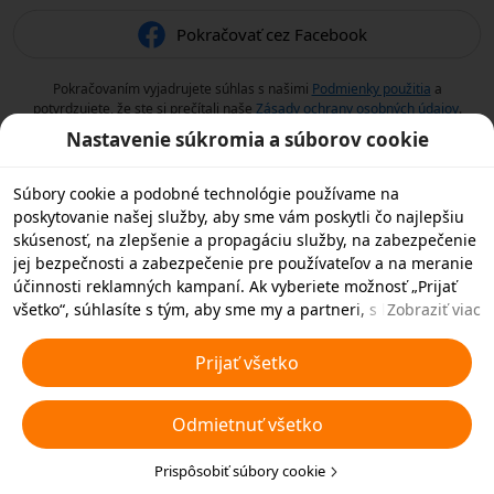
Pokračovať cez Facebook
Pokračovaním vyjadrujete súhlas s našimi
Podmienky použitia
a
potvrdzujete, že ste si prečítali naše
Zásady ochrany osobných údajov
.
Nastavenie súkromia a súborov cookie
Súbory cookie a podobné technológie používame na
poskytovanie našej služby, aby sme vám poskytli čo najlepšiu
skúsenosť, na zlepšenie a propagáciu služby, na zabezpečenie
jej bezpečnosti a zabezpečenie pre používateľov a na meranie
účinnosti reklamných kampaní. Ak vyberiete možnosť „Prijať
všetko“, súhlasíte s tým, aby sme my a partneri, s ktorými
Zobraziť viac
spolupracujeme, ukladali súbory cookie a podobné
technológie vo vašom zariadení na reklamné účely. Môžete tiež
Prijať všetko
zvoliť možnosť „Odmietnuť všetky“ nedôležité súbory cookie
alebo vybrať, ktoré typy súborov cookie chcete prijať alebo
Odmietnuť všetko
zakázať, kliknutím na tlačidlo „Prispôsobiť súbory cookie“ nižšie
alebo kedykoľvek v nastaveniach ochrany osobných údajov.
Viac informácií nájdete v našich
Prispôsobiť súbory cookie
Pravidlách týkajúcich sa