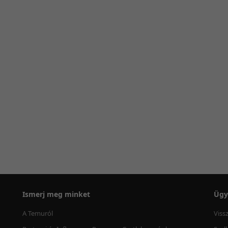
Ismerj meg minket
Ügy
A Temuról
Viss