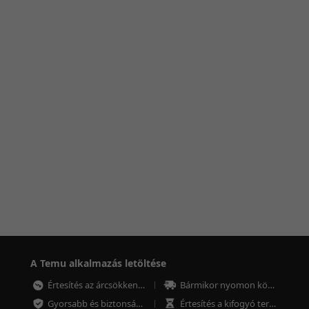
A Temu alkalmazás letöltése
Értesítés az árcsökkenésről
Bármikor nyomon követheted a megrendeléseket
Gyorsabb és biztonságosabb fizetés
Értesítés a kifogyó termékekről