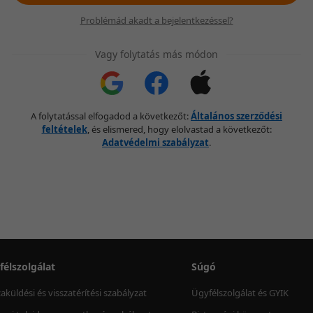
Problémád akadt a bejelentkezéssel?
Vagy folytatás más módon
A folytatással elfogadod a következőt:
Általános szerződési
feltételek
, és elismered, hogy elolvastad a következőt:
Adatvédelmi szabályzat
.
félszolgálat
Súgó
zaküldési és visszatérítési szabályzat
Ügyfélszolgálat és GYIK