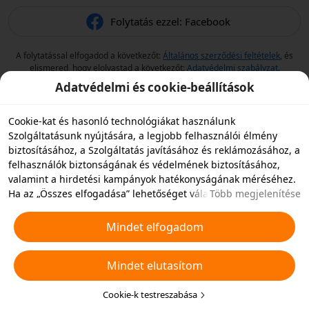
Folytatás ezzel: Facebook
A folytatással elfogadod a következőt:
Általános szerződési feltételek
, és
elismered, hogy elolvastad a következőt:
Adatvédelmi szabályzat
.
Adatvédelmi és cookie-beállítások
Cookie-kat és hasonló technológiákat használunk
Szolgáltatásunk nyújtására, a legjobb felhasználói élmény
biztosításához, a Szolgáltatás javításához és reklámozásához, a
felhasználók biztonságának és védelmének biztosításához,
valamint a hirdetési kampányok hatékonyságának méréséhez.
Ha az „Összes elfogadása” lehetőséget választja, akkor
Több megjelenítése
beleegyezik abba, hogy mi és a partnereink cookie-kat és
hasonló technológiákat tároljunk az eszközén hirdetési célokra.
Mindet elfogadom
Elutasíthatja az összes nem alapvető cookie-t, vagy az alábbi
„Cookie-k testreszabása” gombra kattintva vagy az adatvédelmi
Mindet elutasítom
beállításoknál bármikor kiválaszthatja, hogy mely típusú
cookie-kat szeretné elfogadni vagy letiltani. További
részletekért lásd a
Cookie-kra és hasonló technológiákra
Cookie-k testreszabása