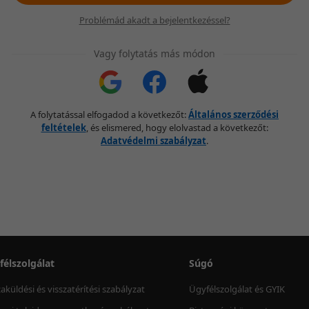
Problémád akadt a bejelentkezéssel?
Vagy folytatás más módon
A folytatással elfogadod a következőt:
Általános szerződési
feltételek
, és elismered, hogy elolvastad a következőt:
Adatvédelmi szabályzat
.
félszolgálat
Súgó
zaküldési és visszatérítési szabályzat
Ügyfélszolgálat és GYIK