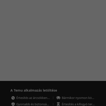
A Temu alkalmazás letöltése
Értesítés az árcsökkenésről
Bármikor nyomon követheted a megrendeléseket
Gyorsabb és biztonságosabb fizetés
Értesítés a kifogyó termékekről