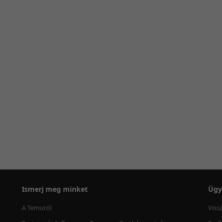
Ismerj meg minket
Ügy
A Temuról
Viss