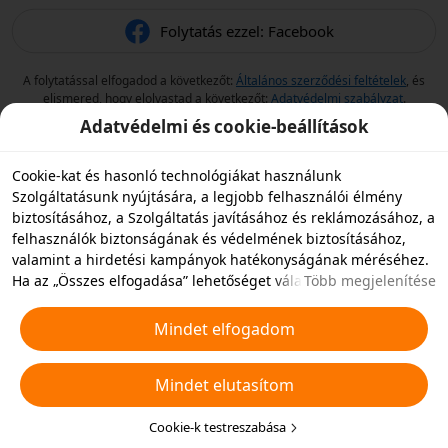
Folytatás ezzel: Facebook
A folytatással elfogadod a következőt:
Általános szerződési feltételek
, és
elismered, hogy elolvastad a következőt:
Adatvédelmi szabályzat
.
Adatvédelmi és cookie-beállítások
Cookie-kat és hasonló technológiákat használunk
Szolgáltatásunk nyújtására, a legjobb felhasználói élmény
biztosításához, a Szolgáltatás javításához és reklámozásához, a
felhasználók biztonságának és védelmének biztosításához,
valamint a hirdetési kampányok hatékonyságának méréséhez.
Ha az „Összes elfogadása” lehetőséget választja, akkor
Több megjelenítése
beleegyezik abba, hogy mi és a partnereink cookie-kat és
hasonló technológiákat tároljunk az eszközén hirdetési célokra.
Mindet elfogadom
Elutasíthatja az összes nem alapvető cookie-t, vagy az alábbi
„Cookie-k testreszabása” gombra kattintva vagy az adatvédelmi
Mindet elutasítom
beállításoknál bármikor kiválaszthatja, hogy mely típusú
cookie-kat szeretné elfogadni vagy letiltani. További
részletekért lásd a
Cookie-kra és hasonló technológiákra
Cookie-k testreszabása