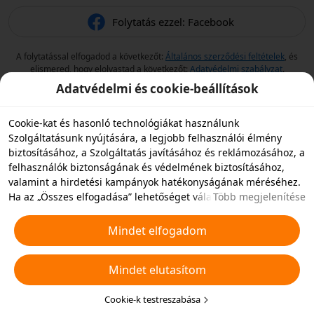
Folytatás ezzel: Facebook
A folytatással elfogadod a következőt:
Általános szerződési feltételek
, és
elismered, hogy elolvastad a következőt:
Adatvédelmi szabályzat
.
Adatvédelmi és cookie-beállítások
Cookie-kat és hasonló technológiákat használunk
Szolgáltatásunk nyújtására, a legjobb felhasználói élmény
biztosításához, a Szolgáltatás javításához és reklámozásához, a
felhasználók biztonságának és védelmének biztosításához,
valamint a hirdetési kampányok hatékonyságának méréséhez.
Ha az „Összes elfogadása” lehetőséget választja, akkor
Több megjelenítése
beleegyezik abba, hogy mi és a partnereink cookie-kat és
hasonló technológiákat tároljunk az eszközén hirdetési célokra.
Mindet elfogadom
Elutasíthatja az összes nem alapvető cookie-t, vagy az alábbi
„Cookie-k testreszabása” gombra kattintva vagy az adatvédelmi
Mindet elutasítom
beállításoknál bármikor kiválaszthatja, hogy mely típusú
cookie-kat szeretné elfogadni vagy letiltani. További
részletekért lásd a
Cookie-kra és hasonló technológiákra
Cookie-k testreszabása