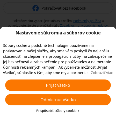
Pokračovať cez Facebook
Pokračovaním vyjadrujete súhlas s našimi
Podmienky použitia
a
potvrdzujete, že ste si prečítali naše
Zásady ochrany osobných údajov
.
Nastavenie súkromia a súborov cookie
Súbory cookie a podobné technológie používame na
poskytovanie našej služby, aby sme vám poskytli čo najlepšiu
skúsenosť, na zlepšenie a propagáciu služby, na zabezpečenie
jej bezpečnosti a zabezpečenie pre používateľov a na meranie
účinnosti reklamných kampaní. Ak vyberiete možnosť „Prijať
všetko“, súhlasíte s tým, aby sme my a partneri, s ktorými
Zobraziť viac
spolupracujeme, ukladali súbory cookie a podobné
technológie vo vašom zariadení na reklamné účely. Môžete tiež
Prijať všetko
zvoliť možnosť „Odmietnuť všetky“ nedôležité súbory cookie
alebo vybrať, ktoré typy súborov cookie chcete prijať alebo
Odmietnuť všetko
zakázať, kliknutím na tlačidlo „Prispôsobiť súbory cookie“ nižšie
alebo kedykoľvek v nastaveniach ochrany osobných údajov.
Viac informácií nájdete v našich
Prispôsobiť súbory cookie
Pravidlách týkajúcich sa