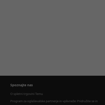
Spoznajte nas
O spletni trgovini Temu
Program za oglaševalske partnerje in vplivneže: Pridružite se in 