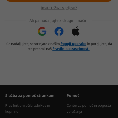
Imate težave s prijavo?
Ali pa nadaljujte z drugimi načini
Če nadaljujete, se strinjate z našim
Pogoji uporabe
in potrjujete, da
ste prebrali naš
Pravilnik o zasebnosti
.
Služba za pomoč strankam
Pomoč
Pravilnik o vračilu izdelkov in 
Center za pomoč in pogosta 
kupnine
vprašanja