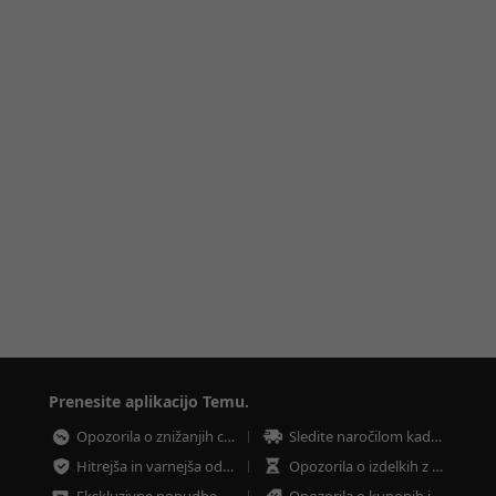
Prenesite aplikacijo Temu.
Opozorila o znižanjih cen
Sledite naročilom kadar koli
Hitrejša in varnejša oddaja naročila
Opozorila o izdelkih z nizkimi zalogami