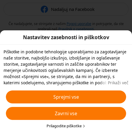
Nadaljuj na Facebook
Če nadaljujete, se strinjate z našim
Pogoji uporabe
in potrjujete, da ste
prebrali naš
Pravilnik o zasebnosti
.
Nastavitev zasebnosti in piškotkov
Piškotke in podobne tehnologije uporabljamo za zagotavljanje
naše storitve, najboljšo izkušnjo, izboljšanje in oglaševanje
storitve, zagotavljanje varnosti in zaščite uporabnikov ter
merjenje učinkovitosti oglaševalskih kampanj. Če izberete
možnost »Sprejmi vse«, se strinjate, da mi in partnerji, s
katerimi sodelujemo, shranjujemo piškotke in podobne
Prikaži več
tehnologije v vašo napravo za namene oglaševanja. S klikom
na »Prilagodi piškotke« spodaj ali kadar koli v nastavitvah
Sprejmi vse
zasebnosti lahko zavrnete vse nebistvene piškotke ali izberete,
katere vrste piškotkov želite sprejeti ali onemogočiti. Za več
Zavrni vse
podrobnosti si oglejte naš
Pravilnik o piškotkih in podobnih
tehnologijah
.
Prilagodite piškotke