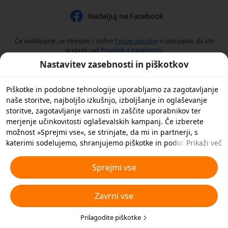
Nadaljuj na Facebook
Če nadaljujete, se strinjate z našim
Pogoji uporabe
in potrjujete, da ste
prebrali naš
Pravilnik o zasebnosti
.
Nastavitev zasebnosti in piškotkov
Piškotke in podobne tehnologije uporabljamo za zagotavljanje
naše storitve, najboljšo izkušnjo, izboljšanje in oglaševanje
storitve, zagotavljanje varnosti in zaščite uporabnikov ter
merjenje učinkovitosti oglaševalskih kampanj. Če izberete
možnost »Sprejmi vse«, se strinjate, da mi in partnerji, s
katerimi sodelujemo, shranjujemo piškotke in podobne
Prikaži več
tehnologije v vašo napravo za namene oglaševanja. S klikom
na »Prilagodi piškotke« spodaj ali kadar koli v nastavitvah
Sprejmi vse
zasebnosti lahko zavrnete vse nebistvene piškotke ali izberete,
katere vrste piškotkov želite sprejeti ali onemogočiti. Za več
Zavrni vse
podrobnosti si oglejte naš
Pravilnik o piškotkih in podobnih
tehnologijah
.
Prilagodite piškotke