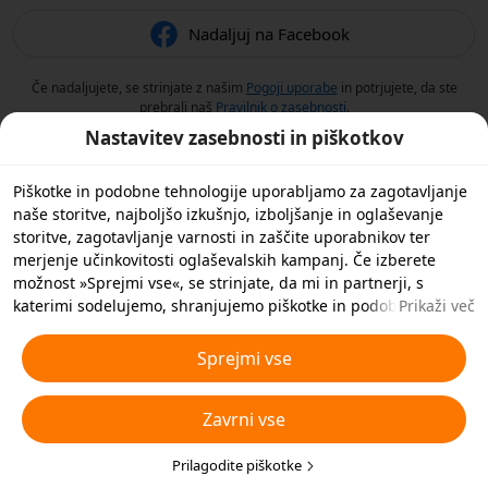
Nadaljuj na Facebook
Če nadaljujete, se strinjate z našim
Pogoji uporabe
in potrjujete, da ste
prebrali naš
Pravilnik o zasebnosti
.
Nastavitev zasebnosti in piškotkov
Piškotke in podobne tehnologije uporabljamo za zagotavljanje
naše storitve, najboljšo izkušnjo, izboljšanje in oglaševanje
storitve, zagotavljanje varnosti in zaščite uporabnikov ter
merjenje učinkovitosti oglaševalskih kampanj. Če izberete
možnost »Sprejmi vse«, se strinjate, da mi in partnerji, s
katerimi sodelujemo, shranjujemo piškotke in podobne
Prikaži več
tehnologije v vašo napravo za namene oglaševanja. S klikom
na »Prilagodi piškotke« spodaj ali kadar koli v nastavitvah
Sprejmi vse
zasebnosti lahko zavrnete vse nebistvene piškotke ali izberete,
katere vrste piškotkov želite sprejeti ali onemogočiti. Za več
Zavrni vse
podrobnosti si oglejte naš
Pravilnik o piškotkih in podobnih
tehnologijah
.
Prilagodite piškotke