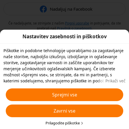
Nadaljuj na Facebook
Če nadaljujete, se strinjate z našim
Pogoji uporabe
in potrjujete, da ste
prebrali naš
Pravilnik o zasebnosti
.
Nastavitev zasebnosti in piškotkov
Piškotke in podobne tehnologije uporabljamo za zagotavljanje
naše storitve, najboljšo izkušnjo, izboljšanje in oglaševanje
storitve, zagotavljanje varnosti in zaščite uporabnikov ter
merjenje učinkovitosti oglaševalskih kampanj. Če izberete
možnost »Sprejmi vse«, se strinjate, da mi in partnerji, s
katerimi sodelujemo, shranjujemo piškotke in podobne
Prikaži več
tehnologije v vašo napravo za namene oglaševanja. S klikom
na »Prilagodi piškotke« spodaj ali kadar koli v nastavitvah
Sprejmi vse
zasebnosti lahko zavrnete vse nebistvene piškotke ali izberete,
katere vrste piškotkov želite sprejeti ali onemogočiti. Za več
Zavrni vse
podrobnosti si oglejte naš
Pravilnik o piškotkih in podobnih
tehnologijah
.
Prilagodite piškotke