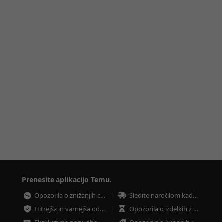
Prenesite aplikacijo Temu.
Opozorila o znižanjih cen
Sledite naročilom kadar koli
Hitrejša in varnejša oddaja naročila
Opozorila o izdelkih z nizkimi zalogami