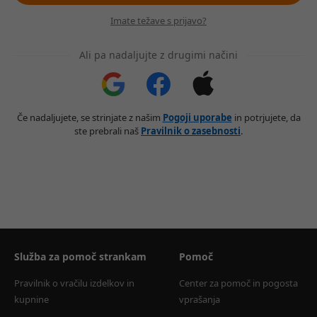
Imate težave s prijavo?
Ali pa nadaljujte z drugimi načini
Če nadaljujete, se strinjate z našim
Pogoji uporabe
in potrjujete, da
ste prebrali naš
Pravilnik o zasebnosti
.
Služba za pomoč strankam
Pomoč
Pravilnik o vračilu izdelkov in 
Center za pomoč in pogosta 
kupnine
vprašanja