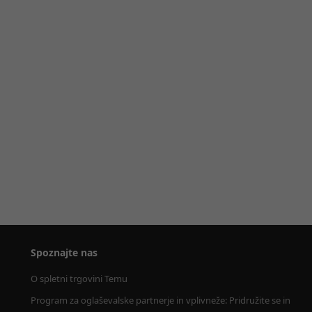
Spoznajte nas
O spletni trgovini Temu
Program za oglaševalske partnerje in vplivneže: Pridružite se in 