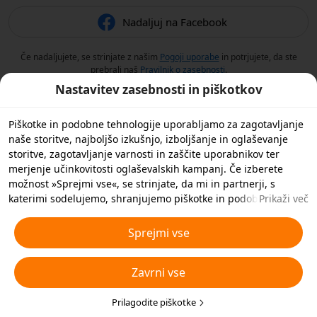
Nadaljuj na Facebook
Če nadaljujete, se strinjate z našim
Pogoji uporabe
in potrjujete, da ste
prebrali naš
Pravilnik o zasebnosti
.
Nastavitev zasebnosti in piškotkov
Piškotke in podobne tehnologije uporabljamo za zagotavljanje
naše storitve, najboljšo izkušnjo, izboljšanje in oglaševanje
storitve, zagotavljanje varnosti in zaščite uporabnikov ter
merjenje učinkovitosti oglaševalskih kampanj. Če izberete
možnost »Sprejmi vse«, se strinjate, da mi in partnerji, s
katerimi sodelujemo, shranjujemo piškotke in podobne
Prikaži več
tehnologije v vašo napravo za namene oglaševanja. S klikom
na »Prilagodi piškotke« spodaj ali kadar koli v nastavitvah
Sprejmi vse
zasebnosti lahko zavrnete vse nebistvene piškotke ali izberete,
katere vrste piškotkov želite sprejeti ali onemogočiti. Za več
Zavrni vse
podrobnosti si oglejte naš
Pravilnik o piškotkih in podobnih
tehnologijah
.
Prilagodite piškotke