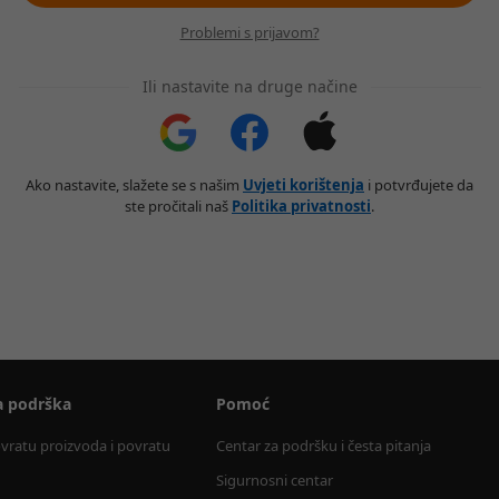
Problemi s prijavom?
Ili nastavite na druge načine
Ako nastavite, slažete se s našim
Uvjeti korištenja
i potvrđujete da
ste pročitali naš
Politika privatnosti
.
a podrška
Pomoć
ovratu proizvoda i povratu 
Centar za podršku i česta pitanja
Sigurnosni centar