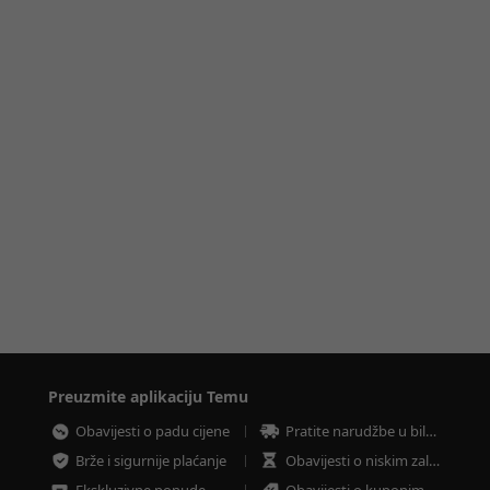
Preuzmite aplikaciju Temu
Obavijesti o padu cijene
Pratite narudžbe u bilo koje vrijeme
Brže i sigurnije plaćanje
Obavijesti o niskim zalihama