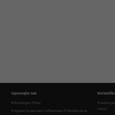
Upoznajte nas
Korisničk
Informacije o Temu
Pravila o p
novca
Program za partnere i influencere: Pridružite se za 