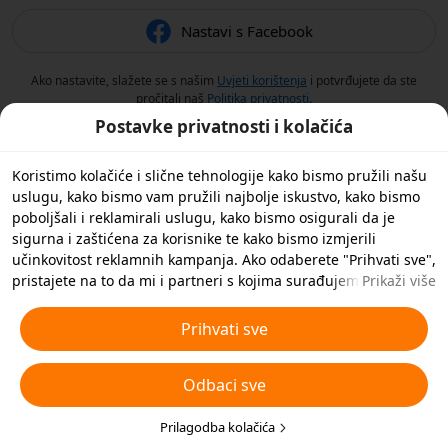
Nastavi s Facebook
Ako nastavite, slažete se s našim
Uvjeti korištenja
i potvrđujete da ste
pročitali naš
Politika privatnosti
.
Postavke privatnosti i kolačića
Koristimo kolačiće i slične tehnologije kako bismo pružili našu
uslugu, kako bismo vam pružili najbolje iskustvo, kako bismo
poboljšali i reklamirali uslugu, kako bismo osigurali da je
sigurna i zaštićena za korisnike te kako bismo izmjerili
učinkovitost reklamnih kampanja. Ako odaberete "Prihvati sve",
pristajete na to da mi i partneri s kojima surađujemo
Prikaži više
spremamo kolačiće i slične tehnologije na vaš uređaj u svrhe
oglašavanja. Također možete 'Odbiti sve' nebitne kolačiće ili
Prihvati sve
odabrati koje vrste kolačića želite prihvatiti ili onemogućiti
klikom na 'Prilagodi kolačiće' ispod ili u bilo kojem trenutku u
Odbaci sve
svojim postavkama privatnosti. Za više pojedinosti pogledajte
naša
Pravila o kolačićima i sličnim tehnologijama
.
Prilagodba kolačića