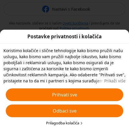
Nastavi s Facebook
Ako nastavite, slažete se s našim
Uvjeti korištenja
i potvrđujete da ste
pročitali naš
Politika privatnosti
.
Postavke privatnosti i kolačića
Koristimo kolačiće i slične tehnologije kako bismo pružili našu
uslugu, kako bismo vam pružili najbolje iskustvo, kako bismo
poboljšali i reklamirali uslugu, kako bismo osigurali da je
sigurna i zaštićena za korisnike te kako bismo izmjerili
učinkovitost reklamnih kampanja. Ako odaberete "Prihvati sve",
pristajete na to da mi i partneri s kojima surađujemo
Prikaži više
spremamo kolačiće i slične tehnologije na vaš uređaj u svrhe
oglašavanja. Također možete 'Odbiti sve' nebitne kolačiće ili
Prihvati sve
odabrati koje vrste kolačića želite prihvatiti ili onemogućiti
klikom na 'Prilagodi kolačiće' ispod ili u bilo kojem trenutku u
Odbaci sve
svojim postavkama privatnosti. Za više pojedinosti pogledajte
naša
Pravila o kolačićima i sličnim tehnologijama
.
Prilagodba kolačića