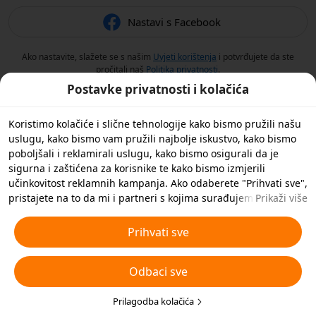
Nastavi s Facebook
Ako nastavite, slažete se s našim
Uvjeti korištenja
i potvrđujete da ste
pročitali naš
Politika privatnosti
.
Postavke privatnosti i kolačića
Koristimo kolačiće i slične tehnologije kako bismo pružili našu
uslugu, kako bismo vam pružili najbolje iskustvo, kako bismo
poboljšali i reklamirali uslugu, kako bismo osigurali da je
sigurna i zaštićena za korisnike te kako bismo izmjerili
učinkovitost reklamnih kampanja. Ako odaberete "Prihvati sve",
pristajete na to da mi i partneri s kojima surađujemo
Prikaži više
spremamo kolačiće i slične tehnologije na vaš uređaj u svrhe
oglašavanja. Također možete 'Odbiti sve' nebitne kolačiće ili
Prihvati sve
odabrati koje vrste kolačića želite prihvatiti ili onemogućiti
klikom na 'Prilagodi kolačiće' ispod ili u bilo kojem trenutku u
Odbaci sve
svojim postavkama privatnosti. Za više pojedinosti pogledajte
naša
Pravila o kolačićima i sličnim tehnologijama
.
Prilagodba kolačića