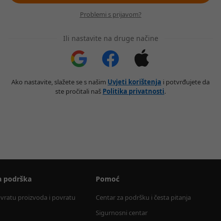
Problemi s prijavom?
Ili nastavite na druge načine
Ako nastavite, slažete se s našim
Uvjeti korištenja
i potvrđujete da
ste pročitali naš
Politika privatnosti
.
a podrška
Pomoć
ovratu proizvoda i povratu 
Centar za podršku i česta pitanja
Sigurnosni centar