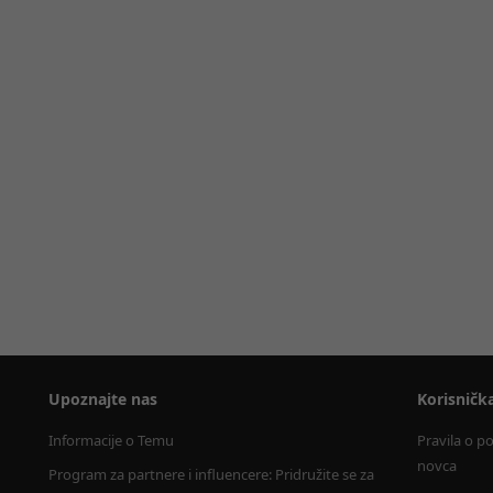
Upoznajte nas
Korisničk
Informacije o Temu
Pravila o p
novca
Program za partnere i influencere: Pridružite se za 