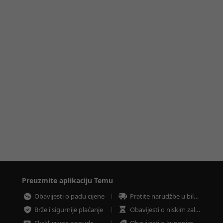
Preuzmite aplikaciju Temu
Obavijesti o padu cijene
Pratite narudžbe u bilo koje vrijeme
Brže i sigurnije plaćanje
Obavijesti o niskim zalihama